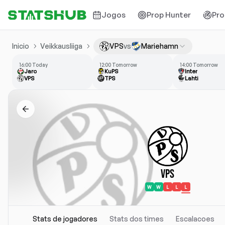
Jogos
Prop Hunter
Pro
Inicio
Veikkausliiga
VPS
vs
Mariehamn
16:00 Today
12:00 Tomorrow
14:00 Tomorrow
Jaro
KuPS
Inter
VPS
TPS
Lahti
VPS
W
W
L
L
L
Stats de jogadores
Stats dos times
Escalacoes