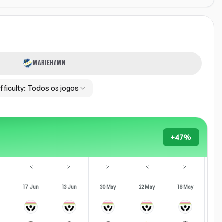
MARIEHAMN
fficulty:
Todos os jogos
+47%
17 Jun
13 Jun
30 May
22 May
18 May
09