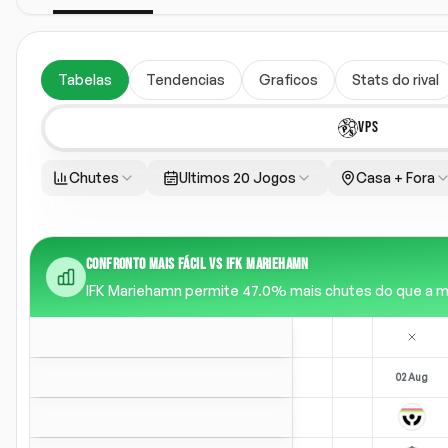
Tabelas
Tendencias
Graficos
Stats do rival
VPS
Chutes
Ultimos 20 Jogos
Casa + Fora
CONFRONTO MAIS FÁCIL VS IFK MARIEHAMN
IFK Mariehamn permite 47.0% mais chutes do que a média
02 Aug