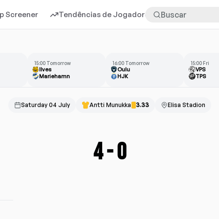
p Screener
Tendências de Jogadores
Mais
15:00 Tomorrow
16:00 Tomorrow
15:00 Fri
Ilves
Oulu
VPS
Mariehamn
HJK
TPS
Saturday 04 July
Antti Munukka
3.33
Elisa Stadion
4
-
0