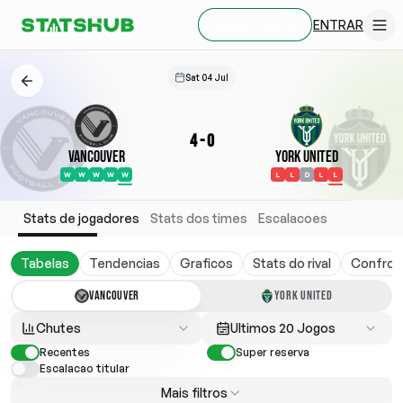
ENTRAR
CRIAR CONTA
Sat 04 Jul
4
-
0
Vancouver
York United
W
W
W
W
W
L
L
D
L
L
Stats de jogadores
Stats dos times
Escalacoes
Tabelas
Tendencias
Graficos
Stats do rival
Confron
VANCOUVER
YORK UNITED
Chutes
Ultimos 20 Jogos
Recentes
Super reserva
Escalacao titular
Mais filtros