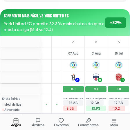
CONFRONTO MAIS FÁCIL VS YORK UNITED FC
+32%
York United FC permite 32.3% mais chutes do que a
média da liga (16.4 vs 12.4)
07 Aug
01 Aug
25 Jul
A
H
H
0
-
1
3
-
1
1
-
0
Shots
Sofrido
Méd. da temporada
Méd. da temporada
Méd. da temporada
12.38
12.38
12.38
-
-
Méd. da liga
8.53
13.93
10.2
Adversário
⚽
2
2
1
(
0
)
(
1
)
(
0
)
2.85
2.53
M. Amissi
Abrir menu
LW
-
86
'
LW
-
90
'
F
-
45
'
Jogos
Árbitros
Favoritos
Ferramentas
Mais
85'