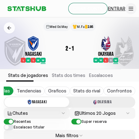
ENTRAR
CRIAR CONTA
Wed 06 May
M. Fu
2.85
2
-
1
Nagasaki
Okayama
L
W
L
W
W
W
W
L
D
W
Stats de jogadores
Stats dos times
Escalacoes
belas
Tendencias
Graficos
Stats do rival
Confrontos
NAGASAKI
OKAYAMA
Chutes
Ultimos 20 Jogos
Recentes
Super reserva
Escalacao titular
Mais filtros