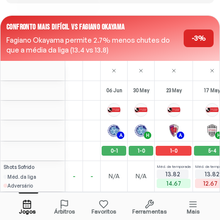
CONFRONTO MAIS DIFÍCIL VS FAGIANO OKAYAMA
-3%
Fagiano Okayama permite 2.7% menos chutes do
que a média da liga (13.4 vs 13.8)
06 Jun
30 May
23 May
17 May
A
H
A
0
-
1
1
-
0
1
-
0
5
-
4
Shots
Sofrido
Méd. da temporada
Méd. da temp
13.82
13.82
-
-
N/A
N/A
Méd. da liga
14.67
12.67
Adversário
⚽
2
5
2
4
(
2
)
(
2
)
(
0
)
(
0
)
2.79
2.33
M. Jesus
Abrir menu
ST
-
88
'
ST
-
90
'
RF
-
90
'
LF
-
90
'
Jogos
Árbitros
Favoritos
Ferramentas
Mais
90'