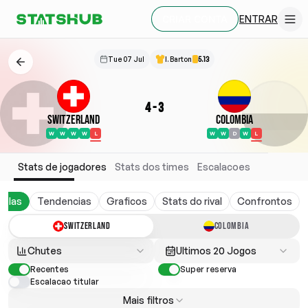
ENTRAR
CRIAR CONTA
Tue 07 Jul
I. Barton
5.13
4
-
3
Switzerland
Colombia
W
W
W
W
L
W
W
D
W
L
Stats de jogadores
Stats dos times
Escalacoes
belas
Tendencias
Graficos
Stats do rival
Confrontos
SWITZERLAND
COLOMBIA
Chutes
Ultimos 20 Jogos
Recentes
Super reserva
Escalacao titular
Mais filtros