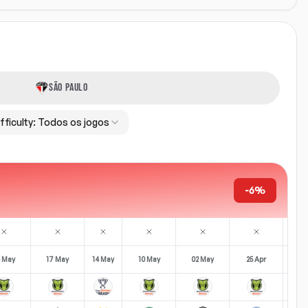
SÃO PAULO
fficulty:
Todos os jogos
-6%
 May
17 May
14 May
10 May
02 May
25 Apr
22 A