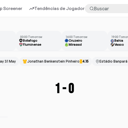
p Screener
Tendências de Jogadores
Mais
00:00 Tomorrow
14:00 Tomorrow
19:00 Tomo
Botafogo
Cruzeiro
Bahia
Fluminense
Mirassol
Vasco
ay 31 May
Jonathan Benkenstein Pinheiro
4.15
Estádio Banpará
1
-
0