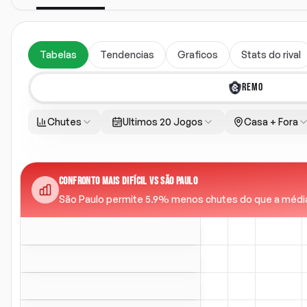
Tabelas
Tendencias
Graficos
Stats do rival
REMO
Chutes
Ultimos 20 Jogos
Casa + Fora
CONFRONTO MAIS DIFÍCIL VS SÃO PAULO
São Paulo permite 5.9% menos chutes do que a média da