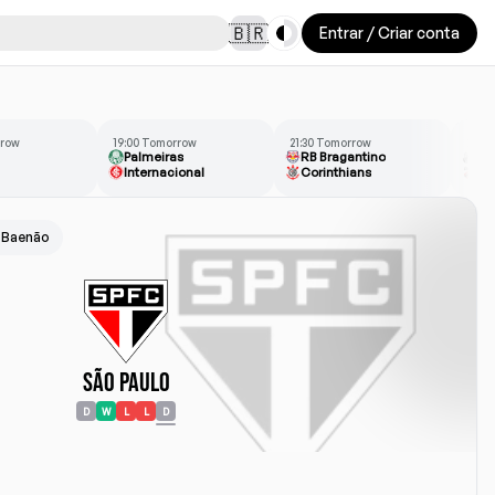
Toggle theme
🇧🇷
Entrar / Criar conta
rrow
19:00 Tomorrow
21:30 Tomorrow
21:3
Palmeiras
RB Bragantino
Sa
Internacional
Corinthians
At
 Baenão
São Paulo
D
W
L
L
D