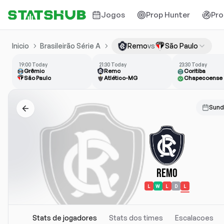
Jogos
Prop Hunter
Pro
Inicio
Brasileirão Série A
Remo
vs
São Paulo
19:00 Today
21:30 Today
23:30 Today
Grêmio
Remo
Coritiba
São Paulo
Atlético-MG
Chapecoense
Sund
Remo
L
W
L
D
L
Stats de jogadores
Stats dos times
Escalacoes