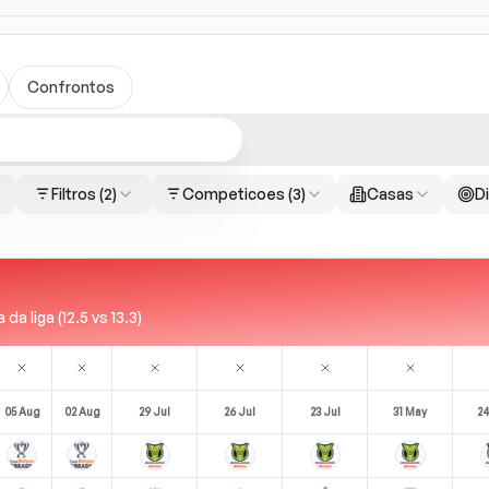
Confrontos
Filtros
(2)
Competicoes
(3)
Casas
Di
 liga (12.5 vs 13.3)
05 Aug
02 Aug
29 Jul
26 Jul
23 Jul
31 May
24