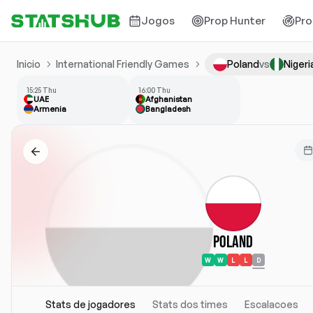
Jogos
Prop Hunter
Pro
Inicio
International Friendly Games
Poland
vs
Nigeri
15:25 Thu
16:00 Thu
UAE
Afghanistan
Armenia
Bangladesh
Poland
W
W
L
L
D
Stats de jogadores
Stats dos times
Escalacoes