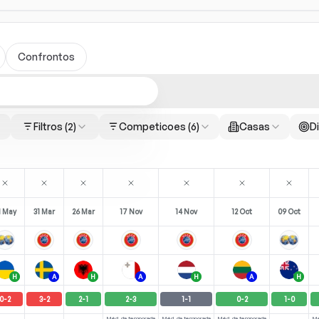
Confrontos
Filtros
(2)
Competicoes
(6)
Casas
Di
1 May
31 Mar
26 Mar
17 Nov
14 Nov
12 Oct
09 Oct
H
A
H
A
H
A
H
0
-
2
3
-
2
2
-
1
2
-
3
1
-
1
0
-
2
1
-
0
Méd. da temporada
Méd. da temporada
Méd. da temporada
Mé