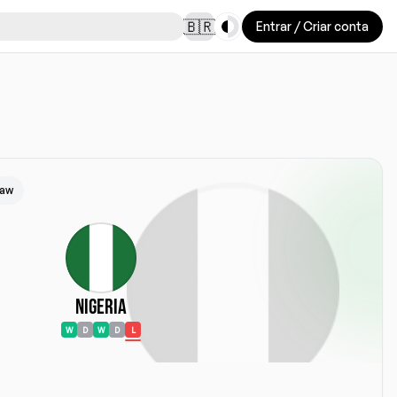
Toggle theme
🇧🇷
Entrar / Criar conta
saw
Nigeria
W
D
W
D
L