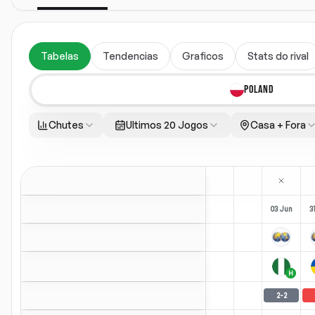
Tabelas
Tendencias
Graficos
Stats do rival
POLAND
Chutes
Ultimos 20 Jogos
Casa + Fora
03 Jun
3
H
2
-
2