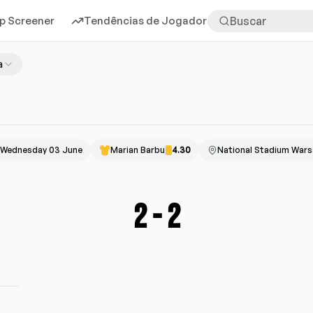
p Screener
Tendências de Jogadores
Mais
a
Wednesday 03 June
Marian Barbu
4.30
National Stadium War
2
-
2