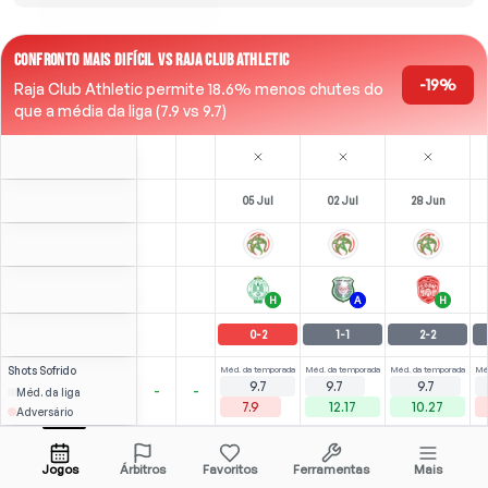
CONFRONTO MAIS DIFÍCIL VS RAJA CLUB ATHLETIC
-19%
Raja Club Athletic permite 18.6% menos chutes do
que a média da liga (7.9 vs 9.7)
05 Jul
02 Jul
28 Jun
H
A
H
0
-
2
1
-
1
2
-
2
Shots
Sofrido
Méd. da temporada
Méd. da temporada
Méd. da temporada
Mé
9.7
9.7
9.7
-
-
Méd. da liga
7.9
12.17
10.27
Adversário
0
4
4
(
2
)
(
2
)
1.86
1.28
Y. Najari
Abrir menu
ST
-
65
'
ST
-
90
'
ST
-
88
'
Jogos
Árbitros
Favoritos
Ferramentas
Mais
80'