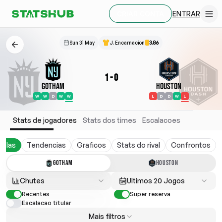
ENTRAR
CRIAR CONTA
Sun 31 May
J. Encarnacion
3.86
1
-
0
Gotham
Houston
W
W
D
W
W
L
D
D
W
L
Stats de jogadores
Stats dos times
Escalacoes
belas
Tendencias
Graficos
Stats do rival
Confrontos
GOTHAM
HOUSTON
Chutes
Ultimos 20 Jogos
Recentes
Super reserva
Escalacao titular
Mais filtros