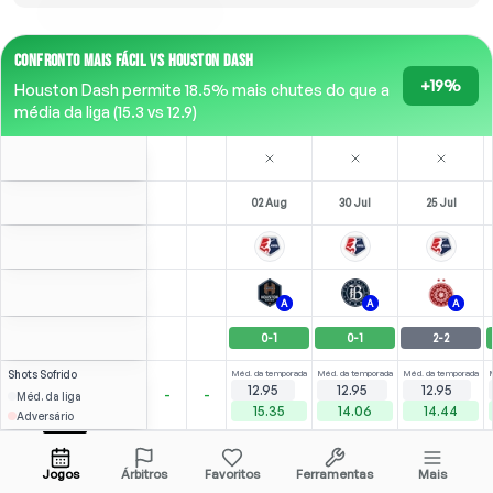
CONFRONTO MAIS FÁCIL VS HOUSTON DASH
+19%
Houston Dash permite 18.5% mais chutes do que a
média da liga (15.3 vs 12.9)
02 Aug
30 Jul
25 Jul
A
A
A
0
-
1
0
-
1
2
-
2
Shots
Sofrido
Méd. da temporada
Méd. da temporada
Méd. da temporada
12.95
12.95
12.95
-
-
Méd. da liga
15.35
14.06
14.44
Adversário
Kitahata
⚽
⚽
4
6
2
5
(
1
)
(
3
)
(
1
)
5.18
3.20
S. Kerr
Abrir menu
ST
-
68
'
ST
-
79
'
ST
-
78
'
Jogos
Árbitros
Favoritos
Ferramentas
Mais
75'