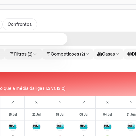
Confrontos
Filtros
(2)
Competicoes
(2)
Casas
Di
ue a média da liga (11.3 vs 13.0)
25 Jul
22 Jul
18 Jul
08 Jul
04 Jul
21 Jun