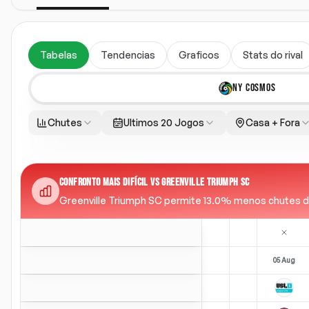
Tabelas
Tendencias
Graficos
Stats do rival
NY COSMOS
Chutes
Ultimos 20 Jogos
Casa + Fora
CONFRONTO MAIS DIFÍCIL VS GREENVILLE TRIUMPH SC
Greenville Triumph SC permite 13.0% menos chutes do q
05 Aug