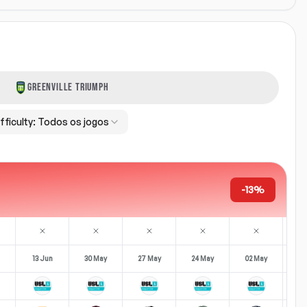
GREENVILLE TRIUMPH
fficulty:
Todos os jogos
-13%
13 Jun
30 May
27 May
24 May
02 May
19