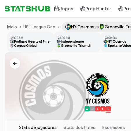
Jogos
Prop Hunter
Pro
Inicio
USL League One
NY Cosmos
vs
Greenville T
23:00 Sat
23:00 Sat
23:00 Sat
Portland Hearts of Pine
Independence
NY Cosmos
Corpus Christi
Greenville Triumph
Spokane Veloc
NY Cosmos
W
D
L
L
L
Stats de jogadores
Stats dos times
Escalacoes