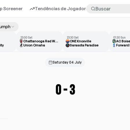
p Screener
Tendências de Jogadores
Mais
riumph
23:00 Sat
23:30 Sat
01:30 Sun
Chattanooga Red Wolves
ONE Knoxville
AC Bois
ity
Union Omaha
Sarasota Paradise
Forward
Saturday 04 July
0
-
3