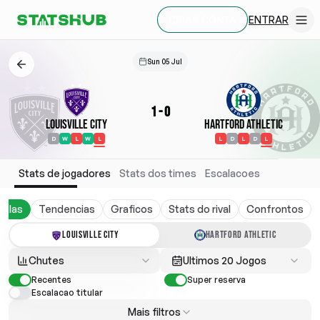
ENTRAR
CRIAR CONTA
Sun 05 Jul
1
-
0
Louisville City
Hartford Athletic
D
W
L
W
L
L
D
L
D
L
Stats de jogadores
Stats dos times
Escalacoes
belas
Tendencias
Graficos
Stats do rival
Confrontos
LOUISVILLE CITY
HARTFORD ATHLETIC
Chutes
Ultimos 20 Jogos
Recentes
Super reserva
Escalacao titular
Mais filtros