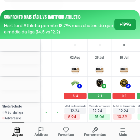
CONFRONTO MAIS FÁCIL VS HARTFORD ATHLETIC
+19%
Hartford Athletic permite 18.7% mais chutes do que
a média da liga (14.5 vs 12.2)
02 Aug
29 Jul
18 Jul
A
H
A
5
-
4
2
-
1
3
-
1
Shots
Sofrido
Méd. da temporada
Méd. da temporada
Méd. da temporada
M
12.24
12.24
12.24
-
-
Méd. da liga
8.94
15.06
10.39
Adversário
Serrano
⚽
⚽
⚽
1
3
2
2
(
1
)
(
2
)
(
2
)
3.29
2.20
J. Wilson
Abrir menu
LW
-
80
'
LW
-
74
'
LST
-
89
'
Jogos
Árbitros
Favoritos
Ferramentas
Mais
79'