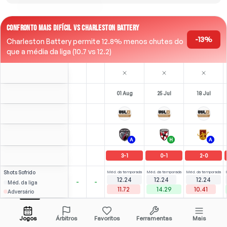
CONFRONTO MAIS DIFÍCIL VS CHARLESTON BATTERY
-13%
Charleston Battery permite 12.8% menos chutes do
que a média da liga (10.7 vs 12.2)
01 Aug
25 Jul
18 Jul
A
H
A
3
-
1
0
-
1
2
-
0
Shots
Sofrido
Méd. da temporada
Méd. da temporada
Méd. da temporada
12.24
12.24
12.24
-
-
Méd. da liga
11.72
14.29
10.41
Adversário
0
4
4
(
2
)
(
0
)
2.79
2.61
B. Rendón
Abrir menu
RW
-
90
'
LST
-
90
'
ST
-
90
'
Jogos
Árbitros
Favoritos
Ferramentas
Mais
88'