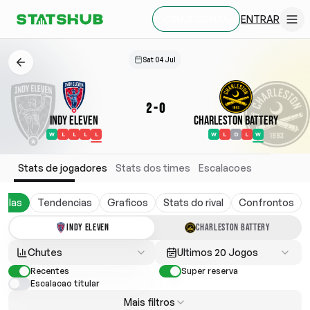
ENTRAR
CRIAR CONTA
Sat 04 Jul
2
-
0
Indy Eleven
Charleston Battery
W
L
L
L
L
W
L
D
L
W
Stats de jogadores
Stats dos times
Escalacoes
belas
Tendencias
Graficos
Stats do rival
Confrontos
INDY ELEVEN
CHARLESTON BATTERY
Chutes
Ultimos 20 Jogos
Recentes
Super reserva
Escalacao titular
Mais filtros