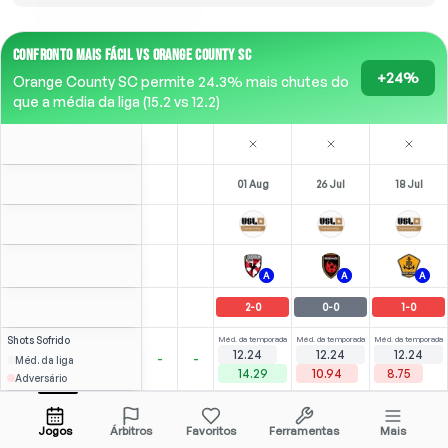
CONFRONTO MAIS FÁCIL VS ORANGE COUNTY SC
+24%
Orange County SC permite 24.3% mais chutes do
que a média da liga (15.2 vs 12.2)
01 Aug
26 Jul
18 Jul
A
A
A
2
-
0
0
-
0
1
-
0
Shots
Sofrido
Méd. da temporada
Méd. da temporada
Méd. da temporada
12.24
12.24
12.24
-
-
Méd. da liga
14.29
10.94
8.75
Adversário
2.06
1.77
M. Ngalina
Abrir menu
Jogos
Árbitros
Favoritos
Ferramentas
Mais
89'