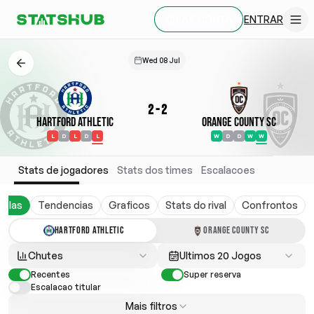
ENTRAR
CRIAR CONTA
Wed 08 Jul
2
-
2
Hartford Athletic
Orange County SC
L
D
L
D
L
W
D
D
W
W
Stats de jogadores
Stats dos times
Escalacoes
belas
Tendencias
Graficos
Stats do rival
Confrontos
HARTFORD ATHLETIC
ORANGE COUNTY SC
Chutes
Ultimos 20 Jogos
Recentes
Super reserva
Escalacao titular
Mais filtros