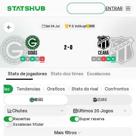
ENTRAR
CRIAR CONTA
Sat 04 Jul
P. S. Vollkopf
5.92
2
-
0
Goiás
Ceará
W
D
W
D
L
D
D
L
W
W
Stats de jogadores
Stats dos times
Escalacoes
belas
Tendencias
Graficos
Stats do rival
Confrontos
GOIÁS
CEARÁ
Chutes
Ultimos 20 Jogos
Recentes
Super reserva
Escalacao titular
Mais filtros