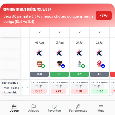
CONFRONTO MAIS DIFÍCIL VS JEJU SK
-8%
Jeju SK permite 7.5% menos chutes do que a média
da liga (10.6 vs 11.4)
08 Aug
01 Aug
25 Jul
22 Jul
H
A
H
A
0
-
0
0
-
1
3
-
2
1
-
1
Shots
Sofrido
Méd. da temporada
Méd. da temporada
Méd. da temporada
Méd. da temporada
Méd.
11.41
11.41
11.41
11.41
-
-
Méd. da liga
10.36
9.91
11.18
14.86
Adversário
Jogos
Árbitros
Favoritos
Ferramentas
Mais