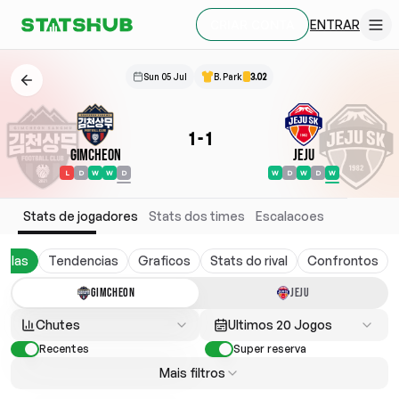
ENTRAR
CRIAR CONTA
Sun 05 Jul
B. Park
3.02
1
-
1
Gimcheon
Jeju
L
D
W
W
D
W
D
W
D
W
Stats de jogadores
Stats dos times
Escalacoes
belas
Tendencias
Graficos
Stats do rival
Confrontos
GIMCHEON
JEJU
Chutes
Ultimos 20 Jogos
Recentes
Super reserva
Mais filtros