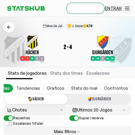
ENTRAR
CRIAR CONTA
Mon 06 Jul
J. Oscar
4.78
2
-
4
Häcken
Djurgården
L
L
W
D
D
W
W
D
W
W
Stats de jogadores
Stats dos times
Escalacoes
belas
Tendencias
Graficos
Stats do rival
Confrontos
HÄCKEN
DJURGÅRDEN
Chutes
Ultimos 20 Jogos
Recentes
Super reserva
Escalacao titular
Mais filtros