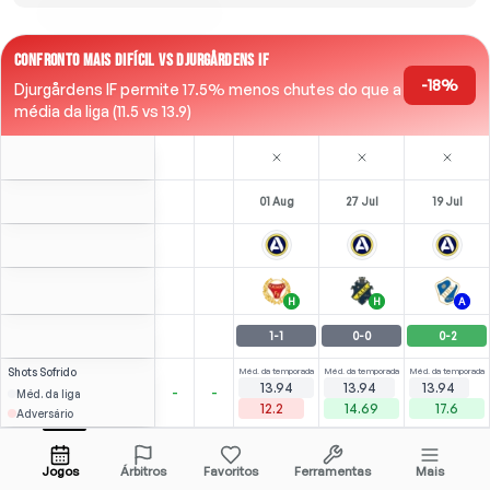
CONFRONTO MAIS DIFÍCIL VS DJURGÅRDENS IF
-18%
Djurgårdens IF permite 17.5% menos chutes do que a
média da liga (11.5 vs 13.9)
01 Aug
27 Jul
19 Jul
H
H
A
1
-
1
0
-
0
0
-
2
Shots
Sofrido
Méd. da temporada
Méd. da temporada
Méd. da temporada
13.94
13.94
13.94
-
-
Méd. da liga
12.2
14.69
17.6
Adversário
3
2
(
3
)
(
0
)
3.00
2.37
J. Lindberg
Abrir menu
RW
-
79
'
LW
-
89
'
Jogos
Árbitros
Favoritos
Ferramentas
Mais
87'