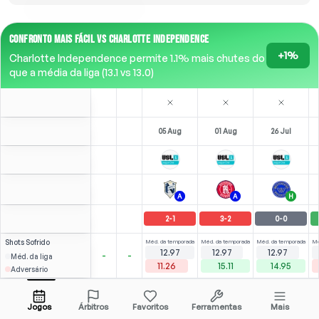
CONFRONTO MAIS FÁCIL VS CHARLOTTE INDEPENDENCE
+1%
Charlotte Independence permite 1.1% mais chutes do
que a média da liga (13.1 vs 13.0)
05 Aug
01 Aug
26 Jul
A
A
H
2
-
1
3
-
2
0
-
0
Shots
Sofrido
Méd. da temporada
Méd. da temporada
Méd. da temporada
Mé
12.97
12.97
12.97
-
-
Méd. da liga
11.26
15.11
14.95
Adversário
⚽
⚽
2
1
3
(
1
)
(
0
)
(
1
)
3.08
2.89
J. Desdunes
Abrir menu
LST
-
90
'
LST
-
90
'
LST
-
90
'
Jogos
Árbitros
Favoritos
Ferramentas
Mais
87'