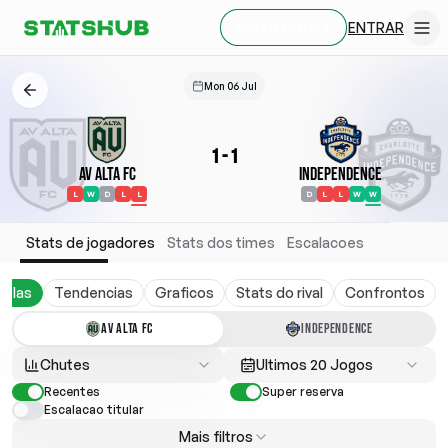
ENTRAR
CRIAR CONTA
Mon 06 Jul
1
-
1
AV Alta FC
Independence
L
W
D
L
L
D
L
L
W
W
Stats de jogadores
Stats dos times
Escalacoes
belas
Tendencias
Graficos
Stats do rival
Confrontos
AV ALTA FC
INDEPENDENCE
Chutes
Ultimos 20 Jogos
Recentes
Super reserva
Escalacao titular
Mais filtros