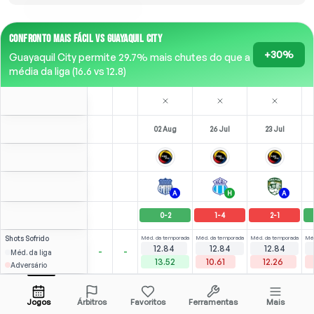
CONFRONTO MAIS FÁCIL VS GUAYAQUIL CITY
+30%
Guayaquil City permite 29.7% mais chutes do que a
média da liga (16.6 vs 12.8)
02 Aug
26 Jul
23 Jul
A
H
A
0
-
2
1
-
4
2
-
1
Shots
Sofrido
Méd. da temporada
Méd. da temporada
Méd. da temporada
Méd
12.84
12.84
12.84
-
-
Méd. da liga
13.52
10.61
12.26
Adversário
⚽
×2
⚽
3
0
2
(
3
)
(
0
)
2.65
1.89
A. Preciado
Abrir menu
LM
-
86
'
F
-
33
'
RM
-
90
'
Jogos
Árbitros
Favoritos
Ferramentas
Mais
83'