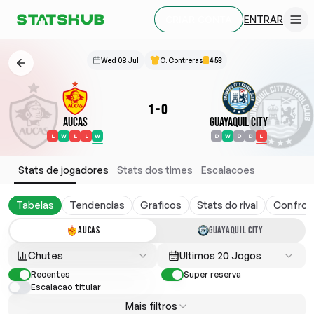
ENTRAR
CRIAR CONTA
Wed 08 Jul
O. Contreras
4.53
1
-
0
Aucas
Guayaquil City
L
W
L
L
W
D
W
D
D
L
Stats de jogadores
Stats dos times
Escalacoes
Tabelas
Tendencias
Graficos
Stats do rival
Confron
AUCAS
GUAYAQUIL CITY
Chutes
Ultimos 20 Jogos
Recentes
Super reserva
Escalacao titular
Mais filtros