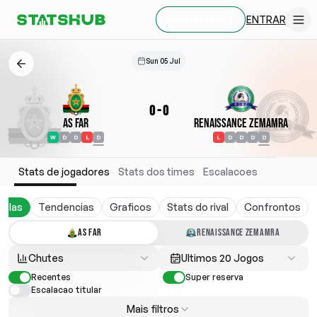
ENTRAR
CRIAR CONTA
Sun 05 Jul
0
-
0
AS FAR
Renaissance Zemamra
W
D
D
L
D
L
D
D
D
D
Stats de jogadores
Stats dos times
Escalacoes
belas
Tendencias
Graficos
Stats do rival
Confrontos
AS FAR
RENAISSANCE ZEMAMRA
Chutes
Ultimos 20 Jogos
Recentes
Super reserva
Escalacao titular
Mais filtros