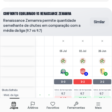
CONFRONTO EQUILIBRADO VS RENAISSANCE ZEMAMRA
Renaissance Zemamra permite quantidade
Similar
semelhante de chutes em comparação com a
média da liga (9.7 vs 9.7)
05 Jul
02 Jul
28 Jun
H
A
H
0
-
0
3
-
2
2
-
2
Shots
Sofrido
Méd. da temporada
Méd. da temporada
Méd. da temporada
9.7
9.7
9.7
-
-
Méd. da liga
9.67
10.27
10.4
Adversário
0
0
Jogos
Árbitros
Favoritos
Ferramentas
Mais
1.20
1.13
M. Hrimat
Abrir menu