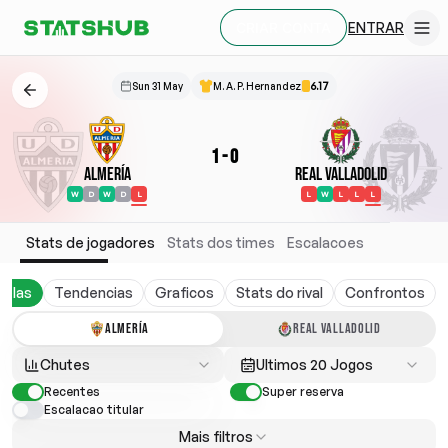
ENTRAR
CRIAR CONTA
Sun 31 May
M. A. P. Hernandez
6.17
1
-
0
Almería
Real Valladolid
W
D
W
D
L
L
W
L
L
L
Stats de jogadores
Stats dos times
Escalacoes
belas
Tendencias
Graficos
Stats do rival
Confrontos
ALMERÍA
REAL VALLADOLID
Chutes
Ultimos 20 Jogos
Recentes
Super reserva
Escalacao titular
Mais filtros