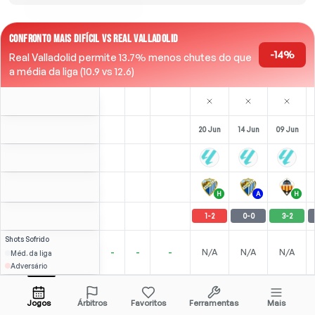
CONFRONTO MAIS DIFÍCIL VS REAL VALLADOLID
-14%
Real Valladolid permite 13.7% menos chutes do que
a média da liga (10.9 vs 12.6)
20 Jun
14 Jun
09 Jun
H
A
H
1
-
2
0
-
0
3
-
2
Shots
Sofrido
-
-
-
N/A
N/A
N/A
Méd. da liga
Adversário
⚽
2
0
0
S. Arribas
Over
5.5
(
0
)
2.84
2.60
Abrir menu
Todas as odds (1)
2.25
CAM
-
90
'
CAM
-
83
'
CAM
-
90
'
Jogos
Árbitros
Favoritos
Ferramentas
Mais
83'