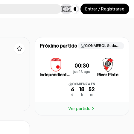
Toggle theme
🇪🇸
Entrar / Registrarse
Próximo partido
CONMEBOL Sudamericana, Knockout stage
00:30
jue 13 ago
Independiente Santa Fe
River Plate
COMIENZA EN
6
18
52
d
h
m
Ver partido