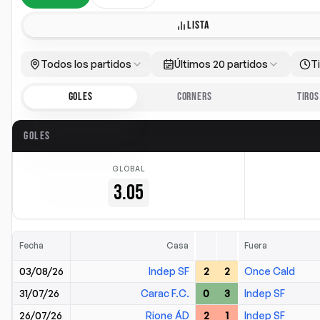
LISTA
Todos los partidos
Últimos 20 partidos
T
GOLES
CORNERS
TIROS
GOLES
GLOBAL
3.05
Fecha
Casa
Fuera
03/08/26
Indep SF
2
2
Once Cald
31/07/26
Carac F.C.
0
3
Indep SF
26/07/26
Rione ÁD
2
1
Indep SF