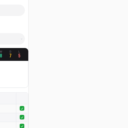
W
D
L
8
7
5