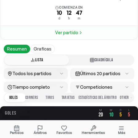
COMIENZA EN
10
12
47
d
h
m
Ver partido
Resumen
Graficas
LISTA
CUADRÍCULA
Todos los partidos
Últimos 20 partidos
Tiempo completo
Competiciones
GOLES
CORNERS
TIROS
TARJETAS
ESTADÍSTICAS DEL ÁRBITRO
M
W
D
L
GOLES
20
10
5
5
GLOBAL
A FAVOR
EN CONTRA
Partidos
Árbitros
Favoritos
Herramientas
Más
2.55
1.45
1.10