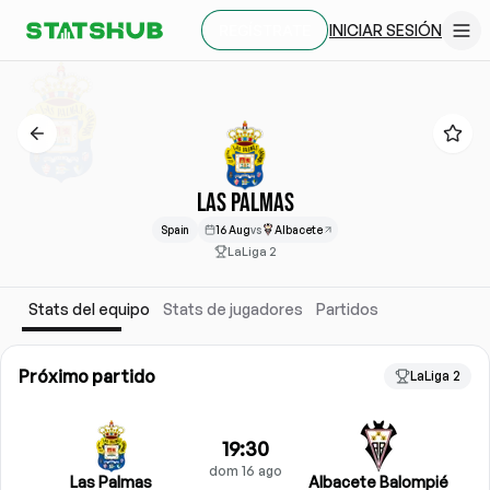
INICIAR SESIÓN
REGÍSTRATE
LAS PALMAS
Spain
16 Aug
vs
Albacete
LaLiga 2
Stats del equipo
Stats de jugadores
Partidos
Próximo partido
LaLiga 2
19:30
dom 16 ago
Las Palmas
Albacete Balompié