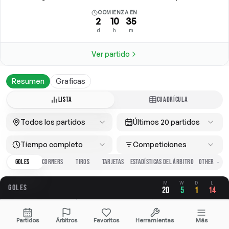
COMIENZA EN
2
10
35
d
h
m
Ver partido
Resumen
Graficas
LISTA
CUADRÍCULA
Todos los partidos
Últimos 20 partidos
Tiempo completo
Competiciones
GOLES
CORNERS
TIROS
TARJETAS
ESTADÍSTICAS DEL ÁRBITRO
M
W
D
L
GOLES
20
5
1
14
GLOBAL
A FAVOR
EN CONTRA
Partidos
Árbitros
Favoritos
Herramientas
Más
2.70
0.65
2.05