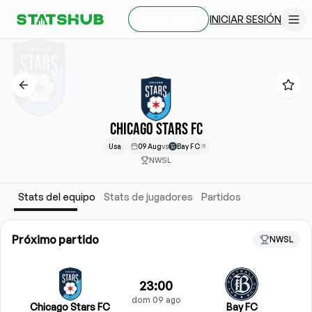
INICIAR SESIÓN
REGÍSTRATE
CHICAGO STARS FC
Usa
09 Aug
vs
Bay FC
NWSL
Stats del equipo
Stats de jugadores
Partidos
Próximo partido
NWSL
23:00
dom 09 ago
Chicago Stars FC
Bay FC