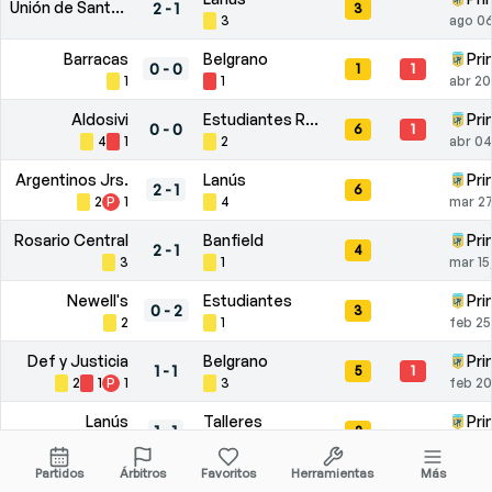
Unión de Santa Fe
2
-
1
3
3
ago 06
Barracas
Belgrano
Pri
0
-
0
1
1
1
1
abr 20
Aldosivi
Estudiantes R.C.
Pri
0
-
0
6
1
4
1
2
abr 04
Argentinos Jrs.
Lanús
Pri
2
-
1
6
2
P
1
4
mar 27
Rosario Central
Banfield
Pri
2
-
1
4
3
1
mar 15
Newell's
Estudiantes
Pri
0
-
2
3
2
1
feb 25
Def y Justicia
Belgrano
Pri
1
-
1
5
1
2
1
P
1
3
feb 20
Lanús
Talleres
Pri
1
-
1
2
1
1
feb 09
Partidos
Árbitros
Favoritos
Herramientas
Más
San Lorenzo
Sarmiento
Pri
1
-
1
11