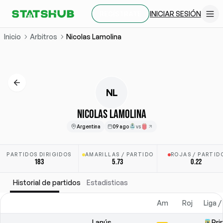
INICIAR SESIÓN
REGÍSTRATE
Inicio
Arbitros
Nicolas Lamolina
NL
NICOLAS LAMOLINA
Argentina
09 ago
vs
PARTIDOS DIRIGIDOS
AMARILLAS / PARTIDO
ROJAS / PARTID
183
5.73
0.22
Historial de partidos
Estadisticas
Am
Roj
Liga 
Lanús
Pri