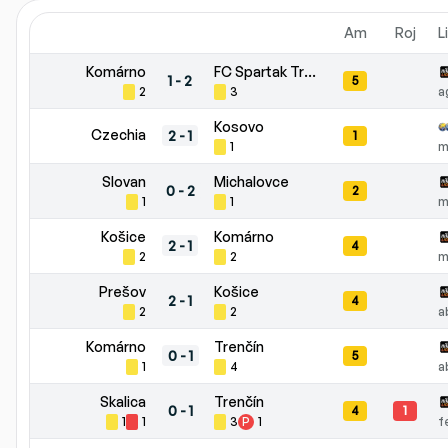
Am
Roj
L
Komárno
FC Spartak Trnava
1
-
2
5
2
3
a
Kosovo
Czechia
2
-
1
1
1
m
Slovan
Michalovce
0
-
2
2
1
1
m
Košice
Komárno
2
-
1
4
2
2
m
Prešov
Košice
2
-
1
4
2
2
a
Komárno
Trenčín
0
-
1
5
1
4
a
Skalica
Trenčín
0
-
1
4
1
1
1
3
P
1
f