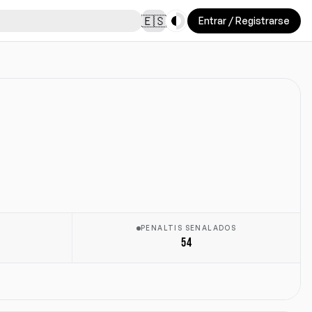
Toggle theme
🇪🇸
Entrar / Registrarse
PENALTIS SENALADOS
54