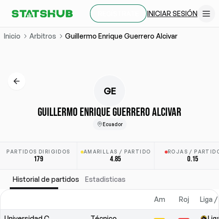
INICIAR SESIÓN
REGÍSTRATE
Inicio
Arbitros
Guillermo Enrique Guerrero Alcivar
GE
GUILLERMO ENRIQUE GUERRERO ALCIVAR
Ecuador
PARTIDOS DIRIGIDOS
AMARILLAS / PARTIDO
ROJAS / PARTID
179
4.85
0.15
Historial de partidos
Estadisticas
Am
Roj
Liga 
Universidad Católica
Técnico
Lig