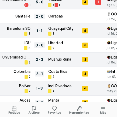
5
-
0
4
1
P
1
4
1
ago 01
CO
Santa Fe
Caracas
2
-
0
jul 24
Barcelona SC
Guayaquil City
Lig
1
-
1
6
3
3
jul 16,
LDU
Libertad
Lig
0
-
0
5
3
2
jul 12,
Universidad Católica
Lig
Mushuc Runa
2
-
3
2
2
jul 06
Colombia
Costa Rica
Int
3
-
1
4
2
2
jun 01
Bolívar
Ind. Rivadavia
CO
1
-
3
6
2
4
may 2
Aucas
Manta
Lig
3
-
1
3
1
2
may 2
Partidos
Árbitros
Favoritos
Herramientas
Más
Independiente Petrolero
CO
Botafogo
0
-
3
3