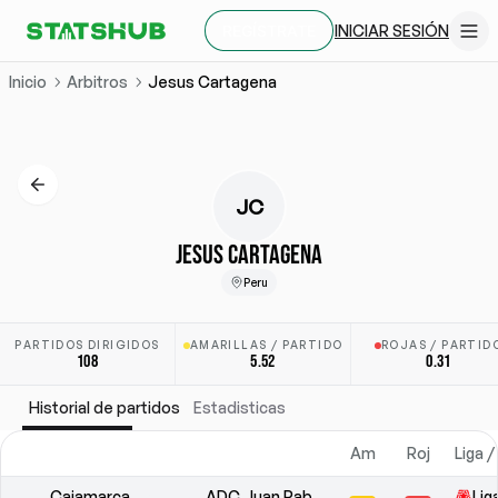
INICIAR SESIÓN
REGÍSTRATE
Inicio
Arbitros
Jesus Cartagena
JC
JESUS CARTAGENA
Peru
PARTIDOS DIRIGIDOS
AMARILLAS / PARTIDO
ROJAS / PARTID
108
5.52
0.31
Historial de partidos
Estadisticas
Am
Roj
Liga 
Cajamarca
ADC Juan Pablo II
Lig