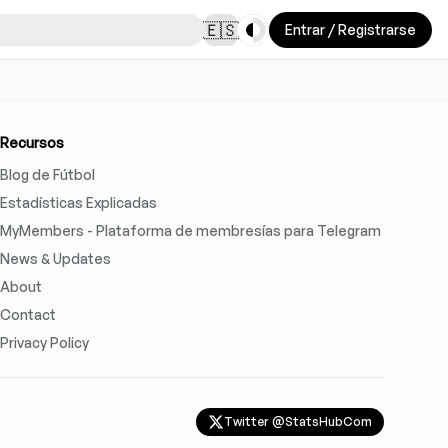
Toggle theme
🇪🇸
Entrar / Registrarse
Recursos
Blog de Fútbol
Estadísticas Explicadas
MyMembers - Plataforma de membresías para Telegram
News & Updates
About
Contact
Privacy Policy
Twitter @StatsHubCom