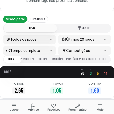
Nenhum jogo nas próximas semanas
Visao geral
Graficos
LISTA
GRADE
Todos os jogos
Últimos 20 jogos
Tempo completo
Competições
GOLS
ESCANTEIOS
CHUTES
CARTÕES
ESTATÍSTICAS DO ÁRBITRO
M
W
D
L
GOLS
20
3
6
11
GERAL
A FAVOR
CONTRA
2.65
1.05
1.60
Data
Casa
Fora
Competição
Jogos
Árbitros
Favoritos
Ferramentas
Mais