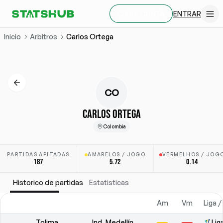
ENTRAR
CRIAR CONTA
Inicio
Arbitros
Carlos Ortega
CO
CARLOS ORTEGA
Colombia
PARTIDAS APITADAS
AMARELOS / JOGO
VERMELHOS / JOG
187
5.72
0.14
Historico de partidas
Estatisticas
Am
Vm
Liga /
Tolima
Ind. Medellín
Lig