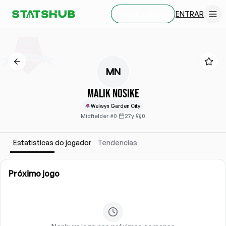
ENTRAR
CRIAR CONTA
MN
Malik Nosike
Welwyn Garden City
Midfielder
·
#0
·
27y
·
0
Estatisticas do jogador
Tendencias
Próximo jogo