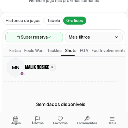
Nenhum jogo nas próximas semanas
Historico de jogos
Tabela
Graficos
Super reserva
Mais filtros
Faltas
Fouls Won
Tackles
Shots
FGA
Foul Involvements
Faixa de jogos
Ultimos 60 jogos
Malik Nosike
MN
M
Local
Escalacao titular
Todos
Escalacao titular
Sem dados disponíveis
Jogos
Árbitros
Favoritos
Ferramentas
Mais