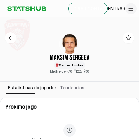
ENTRAR
CRIAR CONTA
Maksim Sergeev
Spartak Tambov
Midfielder
·
#0
·
22y
·
0
Estatisticas do jogador
Tendencias
Próximo jogo