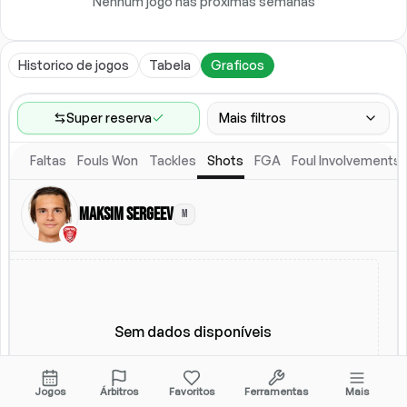
Nenhum jogo nas próximas semanas
Historico de jogos
Tabela
Graficos
Super reserva
Mais filtros
Faltas
Fouls Won
Tackles
Shots
FGA
Foul Involvements
Faixa de jogos
Ultimos 60 jogos
Maksim Sergeev
M
Competicoes
Ligas
(
2
)
Local
Escalacao titular
Todos
Escalacao titular
Sem dados disponíveis
Jogos
Árbitros
Favoritos
Ferramentas
Mais