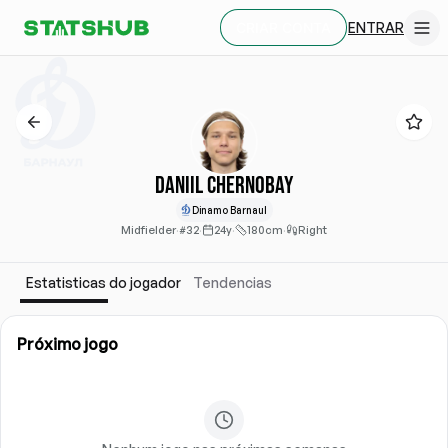
ENTRAR
CRIAR CONTA
Daniil Chernobay
Dinamo Barnaul
Midfielder
·
#32
·
24y
·
180cm
·
Right
Estatisticas do jogador
Tendencias
Próximo jogo