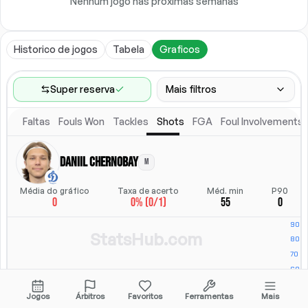
Nenhum jogo nas próximas semanas
Historico de jogos
Tabela
Graficos
Super reserva
Mais filtros
Faltas
Fouls Won
Tackles
Shots
FGA
Foul Involvements
Faixa de jogos
Ultimos 60 jogos
Daniil Chernobay
M
Posicao
Posicao
Média do gráfico
Taxa de acerto
Méd. min
P90
0
0% (0/1)
55
0
Local
Escalacao titular
Todos
Escalacao titular
StatsHub.com
Jogos
Árbitros
Favoritos
Ferramentas
Mais