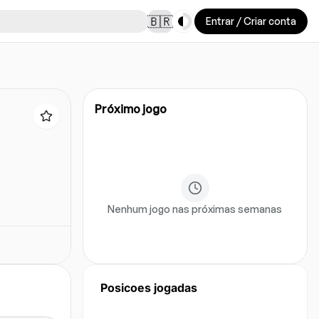
Toggle theme
🇧🇷
Entrar / Criar conta
Próximo jogo
Nenhum jogo nas próximas semanas
Posicoes jogadas
Ainda nao ha dados de