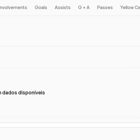
 Involvements
Goals
Assists
G + A
Passes
Yellow C
 dados disponíveis