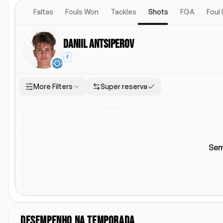
Faltas
Fouls Won
Tackles
Shots
FGA
Foul
Daniil Antsiperov
F
More Filters
Super reserva
Local
Escalacao titular
Todos
Casa
Fora
Escalacao titular
Sem
DESEMPENHO NA TEMPORADA