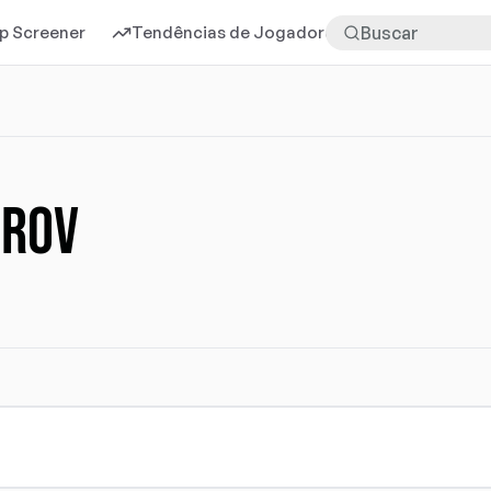
p Screener
Tendências de Jogadores
Mais
erov