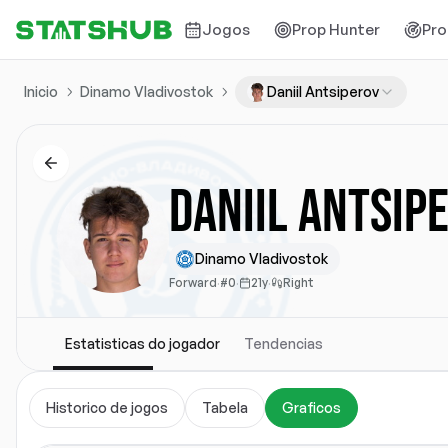
Jogos
Prop Hunter
Pro
Inicio
Dinamo Vladivostok
Daniil Antsiperov
Daniil Antsip
Dinamo Vladivostok
Forward
·
#0
·
21y
·
Right
Estatisticas do jogador
Tendencias
Historico de jogos
Tabela
Graficos