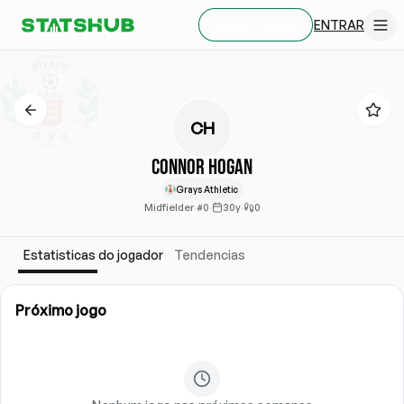
ENTRAR
CRIAR CONTA
CH
Connor Hogan
Grays Athletic
Midfielder
·
#0
·
30y
·
0
Estatisticas do jogador
Tendencias
Próximo jogo