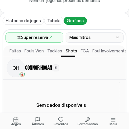
Nenhum jogo nas próximas semanas
Historico de jogos
Tabela
Graficos
Super reserva
Mais filtros
Faltas
Fouls Won
Tackles
Shots
FGA
Foul Involvements
Faixa de jogos
Ultimos 60 jogos
Connor Hogan
CH
M
Local
Escalacao titular
Todos
Escalacao titular
Sem dados disponíveis
Jogos
Árbitros
Favoritos
Ferramentas
Mais