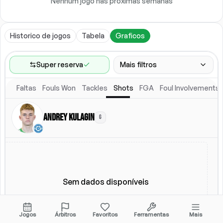
Nenhum jogo nas próximas semanas
Historico de jogos
Tabela
Graficos
Super reserva
Mais filtros
Faltas
Fouls Won
Tackles
Shots
FGA
Foul Involvements
Faixa de jogos
Ultimos 60 jogos
Andrey Kulagin
G
Local
Escalacao titular
Todos
Escalacao titular
Sem dados disponíveis
Jogos
Árbitros
Favoritos
Ferramentas
Mais