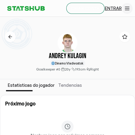
ENTRAR
CRIAR CONTA
Andrey Kulagin
Dinamo Vladivostok
Goalkeeper
·
#0
·
20y
·
193cm
·
Right
Estatisticas do jogador
Tendencias
Próximo jogo