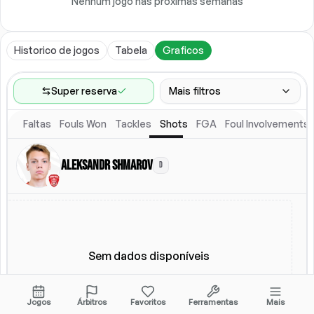
Nenhum jogo nas próximas semanas
Historico de jogos
Tabela
Graficos
Super reserva
Mais filtros
Faltas
Fouls Won
Tackles
Shots
FGA
Foul Involvements
Faixa de jogos
Ultimos 60 jogos
Aleksandr Shmarov
D
Local
Escalacao titular
Todos
Escalacao titular
Sem dados disponíveis
Jogos
Árbitros
Favoritos
Ferramentas
Mais