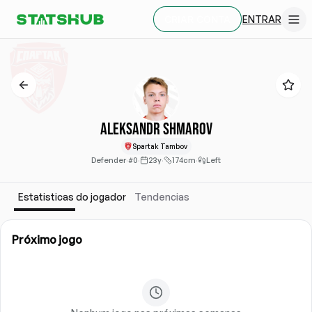
ENTRAR
CRIAR CONTA
Aleksandr Shmarov
Spartak Tambov
Defender
·
#0
·
23y
·
174cm
·
Left
Estatisticas do jogador
Tendencias
Próximo jogo