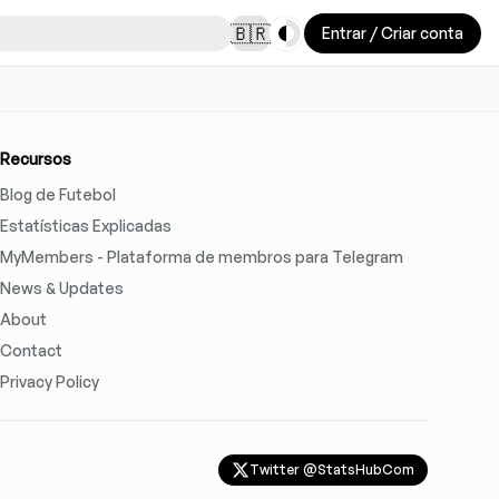
Toggle theme
🇧🇷
Entrar / Criar conta
Recursos
Blog de Futebol
Estatísticas Explicadas
MyMembers - Plataforma de membros para Telegram
News & Updates
About
Contact
Privacy Policy
Twitter @StatsHubCom