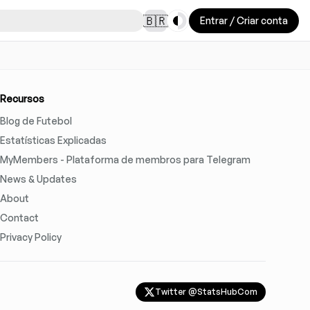
Toggle theme
🇧🇷
Entrar / Criar conta
Recursos
Blog de Futebol
Estatísticas Explicadas
MyMembers - Plataforma de membros para Telegram
News & Updates
About
Contact
Privacy Policy
Twitter @StatsHubCom