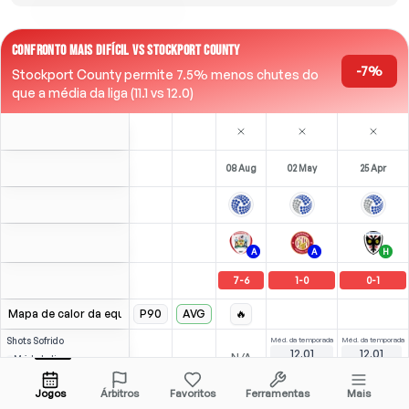
CONFRONTO MAIS DIFÍCIL VS STOCKPORT COUNTY
-7%
Stockport County permite 7.5% menos chutes do
que a média da liga (11.1 vs 12.0)
08 Aug
02 May
25 Apr
A
A
H
7
-
6
1
-
0
0
-
1
Mapa de calor da equipe
P90
AVG
🔥
Shots
Sofrido
Méd. da temporada
Méd. da temporada
12.01
12.01
-
-
N/A
Méd. da liga
9.89
12.48
Adversário
Jogos
Árbitros
Favoritos
Ferramentas
Mais
4
(
2
)