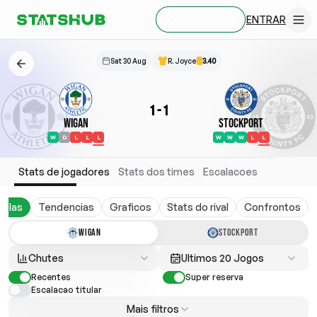
ENTRAR
CRIAR CONTA
Sat 30 Aug
R. Joyce
3.40
1
-
1
Wigan
Stockport
W
D
L
L
L
W
W
W
L
L
Stats de jogadores
Stats dos times
Escalacoes
belas
Tendencias
Graficos
Stats do rival
Confrontos
WIGAN
STOCKPORT
Chutes
Ultimos 20 Jogos
Recentes
Super reserva
Escalacao titular
Mais filtros