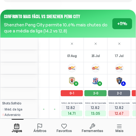
CONFRONTO MAIS FÁCIL VS SHENZHEN PENG CITY
+11%
Shenzhen Peng City permite 10.6% mais chutes do
que a média da liga (14.2 vs 12.8)
01 Aug
25 Jul
17 Jul
H
H
A
0
-
1
2
-
0
2
-
2
Shots
Sofrido
Méd. da temporada
Méd. da temporada
Méd. da temporada
Mé
12.82
12.82
12.82
-
-
Méd. da liga
14.71
13.05
12.67
Adversário
Lei
3
4
3
2
(
1
)
(
0
)
(
1
)
M. Vital
1.91
1.90
Abrir menu
LCDM
RCDM
-
82
'
LCM
-
90
'
LCDM
-
90
'
Jogos
Árbitros
Favoritos
Ferramentas
Mais
90'