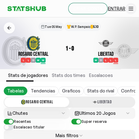
ENTRAR
CRIAR CONTA
Tue 05 May
W. P. Sampaio
5.10
1
-
0
Rosario Central
Libertad
L
L
D
W
W
W
D
L
L
L
Stats de jogadores
Stats dos times
Escalacoes
Tabelas
Tendencias
Graficos
Stats do rival
Confron
ROSARIO CENTRAL
LIBERTAD
Chutes
Ultimos 20 Jogos
Recentes
Super reserva
Escalacao titular
Mais filtros