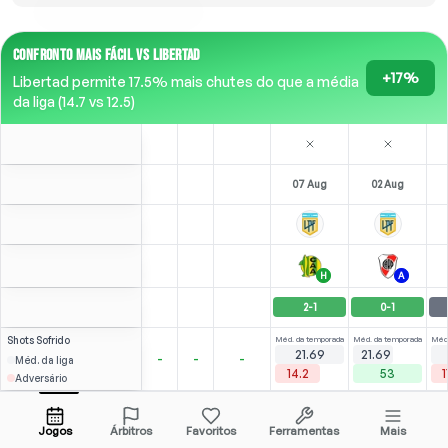
CONFRONTO MAIS FÁCIL VS LIBERTAD
+17%
Libertad permite 17.5% mais chutes do que a média
da liga (14.7 vs 12.5)
07 Aug
02 Aug
H
A
2
-
1
0
-
1
Shots
Sofrido
Méd. da temporada
Méd. da temporada
Méd.
21.69
21.69
-
-
-
Méd. da liga
14.2
53
1
Adversário
A. Véliz
Over
3.5
3.76
2.64
Abrir menu
Todas as odds (2)
2.14
Jogos
Árbitros
Favoritos
Ferramentas
Mais
83'