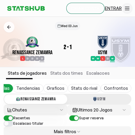
ENTRAR
CRIAR CONTA
Wed 03 Jun
2
-
1
Renaissance Zemamra
USYM
L
D
D
D
D
W
W
L
D
W
Stats de jogadores
Stats dos times
Escalacoes
belas
Tendencias
Graficos
Stats do rival
Confrontos
RENAISSANCE ZEMAMRA
USYM
Chutes
Ultimos 20 Jogos
Recentes
Super reserva
Escalacao titular
Mais filtros