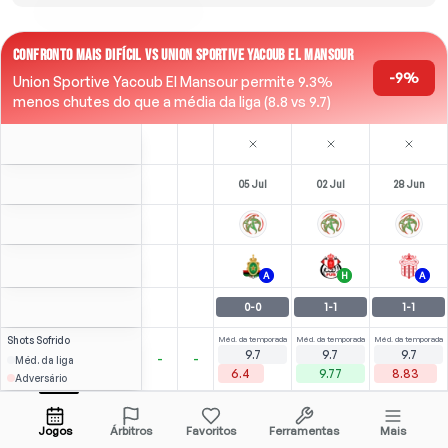
CONFRONTO MAIS DIFÍCIL VS UNION SPORTIVE YACOUB EL MANSOUR
-9%
Union Sportive Yacoub El Mansour permite 9.3%
menos chutes do que a média da liga (8.8 vs 9.7)
05 Jul
02 Jul
28 Jun
A
H
A
0
-
0
1
-
1
1
-
1
Shots
Sofrido
Méd. da temporada
Méd. da temporada
Méd. da temporada
9.7
9.7
9.7
-
-
Méd. da liga
6.4
9.77
8.83
Adversário
Akaba
0
5
3
4
(
1
)
(
1
)
2.03
1.56
F. Yazid
Abrir menu
M
-
25
'
LW
-
80
'
M
-
44
'
Jogos
Árbitros
Favoritos
Ferramentas
Mais
82'