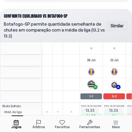
CONFRONTO EQUILIBRADO VS BOTAFOGO-SP
Botafogo-SP permite quantidade semelhante de
Similar
chutes em comparação com a média da liga (13.2 vs
13.2)
28 Jul
22 Jul
H
A
1
-
1
3
-
2
Shots
Sofrido
Méd. da temporada
Méd. da temporada
Méd.
13.23
13.23
-
-
-
Méd. da liga
14.85
14
Adversário
⚽
6
3
Elvis
Over
1.5
(
2
)
(
2
)
Jogos
Árbitros
Favoritos
Ferramentas
Mais
2.11
1.69
Abrir menu
Todas as odds (1)
1.57