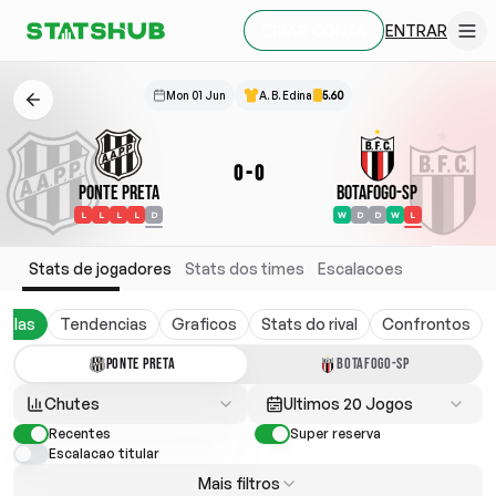
ENTRAR
CRIAR CONTA
Mon 01 Jun
A. B. Edina
5.60
0
-
0
Ponte Preta
Botafogo-SP
L
L
L
L
D
W
D
D
W
L
Stats de jogadores
Stats dos times
Escalacoes
belas
Tendencias
Graficos
Stats do rival
Confrontos
PONTE PRETA
BOTAFOGO-SP
Chutes
Ultimos 20 Jogos
Recentes
Super reserva
Escalacao titular
Mais filtros