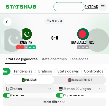
ENTRAR
CRIAR CONTA
Mon 01 Jun
0
-
0
Pakistan
Bangladesh U23
L
L
D
W
W
D
D
D
Stats de jogadores
Stats dos times
Escalacoes
belas
Tendencias
Graficos
Stats do rival
Confrontos
PAKISTAN
BANGLADESH U23
Chutes
Ultimos 20 Jogos
Recentes
Super reserva
Mais filtros