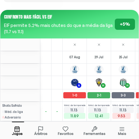
CONFRONTO MAIS FÁCIL VS EIF
+5%
EIF permite 5.2% mais chutes do que a média da liga
(11.7 vs 11.1)
07 Aug
29 Jul
25 Jul
A
H
H
1
-
0
2
-
1
3
-
3
Shots
Sofrido
Méd. da temporada
Méd. da temporada
Méd. da temporada
M
11.13
11.13
11.13
-
-
Méd. da liga
11.89
12.41
9.53
Adversário
⚽
⚽
2
3
(
1
)
(
2
)
2.65
2.60
S. Obioha
Abrir menu
Bench
ST
-
90
'
LST
-
90
'
Jogos
Árbitros
Favoritos
Ferramentas
Mais
88'