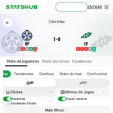
ENTRAR
CRIAR CONTA
Sun 31 May
1
-
0
MP
EIF
D
L
D
W
L
L
L
L
D
W
Stats de jogadores
Stats dos times
Escalacoes
belas
Tendencias
Graficos
Stats do rival
Confrontos
MP
EIF
Chutes
Ultimos 20 Jogos
Recentes
Super reserva
Escalacao titular
Mais filtros