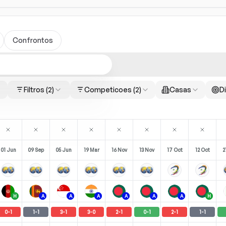
Confrontos
Filtros
(2)
Competicoes
(2)
Casas
Di
01 Jun
09 Sep
05 Jun
19 Mar
16 Nov
13 Nov
17 Oct
12 Oct
2
H
A
A
A
A
A
A
H
0
-
1
1
-
1
3
-
1
3
-
0
2
-
1
0
-
1
2
-
1
1
-
1