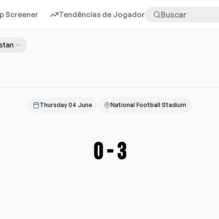
p Screener
Tendências de Jogadores
Mais
stan
Thursday 04 June
National Football Stadium
0
-
3