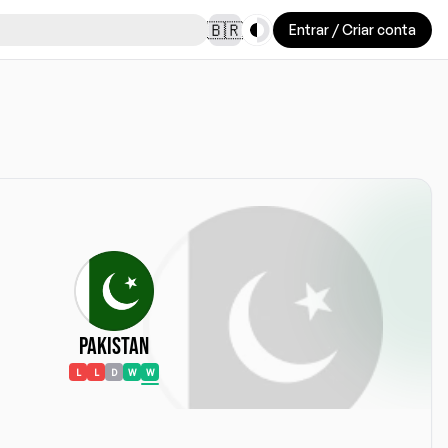
Toggle theme
🇧🇷
Entrar / Criar conta
Pakistan
L
L
D
W
W