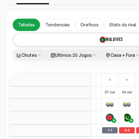
Tabelas
Tendencias
Graficos
Stats do rival
MALDIVES
Chutes
Ultimos 20 Jogos
Casa + Fora
07 Jun
04 Jun
H
H
1
-
1
0
-
3