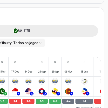
PAKISTAN
fficulty:
Todos os jogos
1 Mar
17 Dec
14 Dec
24 Sep
21 Sep
09 Nov
15 Jun
11 Jun
H
A
A
A
A
A
A
A
1
-
0
3
-
1
3
-
0
1
-
3
0
-
3
4
-
4
1
-
1
5
-
0
Méd. da temporada
Méd. da tempo