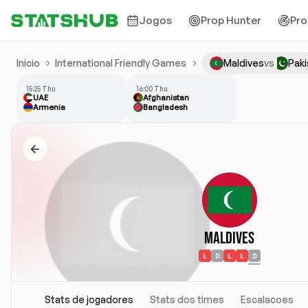
Jogos
Prop Hunter
Pro
Inicio
International Friendly Games
Maldives
vs
Paki
15:25 Thu
16:00 Thu
UAE
Afghanistan
Armenia
Bangladesh
Maldives
L
D
L
L
D
Stats de jogadores
Stats dos times
Escalacoes