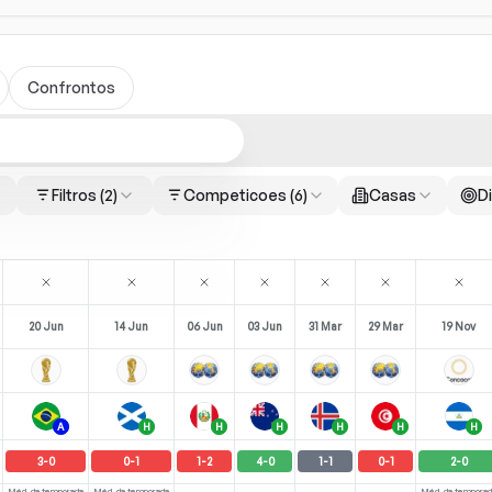
Confrontos
Filtros
(2)
Competicoes
(6)
Casas
Di
20 Jun
14 Jun
06 Jun
03 Jun
31 Mar
29 Mar
19 Nov
A
H
H
H
H
H
H
3
-
0
0
-
1
1
-
2
4
-
0
1
-
1
0
-
1
2
-
0
Méd. da temporada
Méd. da temporada
Méd. da temporad