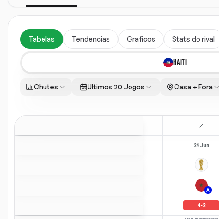
Tabelas
Tendencias
Graficos
Stats do rival
HAITI
Chutes
Ultimos 20 Jogos
Casa + Fora
24 Jun
A
4
-
2
Méd. da temporada