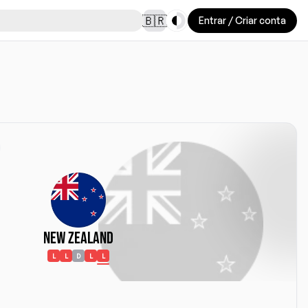
Toggle theme
🇧🇷
Entrar / Criar conta
New Zealand
L
L
D
L
L