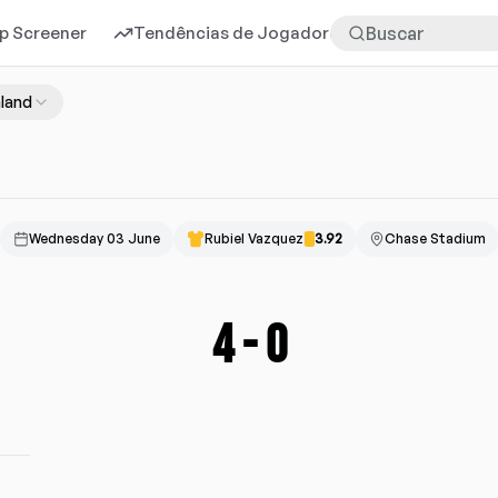
p Screener
Tendências de Jogadores
Mais
land
Wednesday 03 June
Rubiel Vazquez
3.92
Chase Stadium
4
-
0