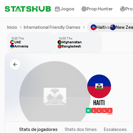
Jogos
Prop Hunter
Pro
Inicio
International Friendly Games
Haiti
vs
New Zea
15:25 Thu
16:00 Thu
UAE
Afghanistan
Armenia
Bangladesh
Haiti
W
L
L
L
L
Stats de jogadores
Stats dos times
Escalacoes