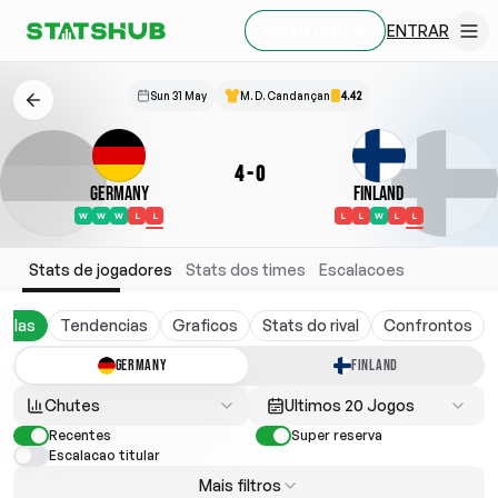
ENTRAR
CRIAR CONTA
Sun 31 May
M. D. Candançan
4.42
4
-
0
Germany
Finland
W
W
W
L
L
L
L
W
L
L
Stats de jogadores
Stats dos times
Escalacoes
belas
Tendencias
Graficos
Stats do rival
Confrontos
GERMANY
FINLAND
Chutes
Ultimos 20 Jogos
Recentes
Super reserva
Escalacao titular
Mais filtros