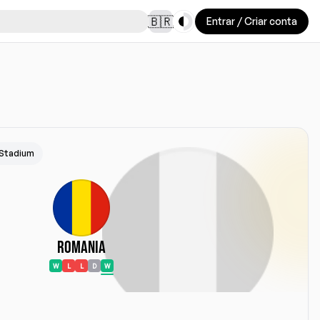
Toggle theme
🇧🇷
Entrar / Criar conta
 Stadium
Romania
W
L
L
D
W