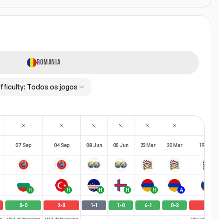
ROMANIA
fficulty:
Todos os jogos
07 Sep
04 Sep
08 Jun
05 Jun
23 Mar
20 Mar
19 Nov
H
H
H
H
H
A
A
3
-
0
2
-
3
1
-
1
1
-
0
6
-
1
0
-
3
2
-
1
a
Méd. da temporada
Méd. da temporada
Méd. da tempor