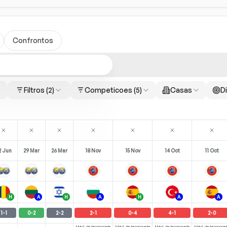
Confrontos
Filtros
(2)
Competicoes
(5)
Casas
Di
2 Jun
29 Mar
26 Mar
18 Nov
15 Nov
14 Oct
11 Oct
H
A
H
A
H
A
A
1
-
1
0
-
2
2
-
2
2
-
1
0
-
4
4
-
1
2
-
0
Méd. da temporada
Méd. da temporada
Méd. da temporada
Méd. da temporad