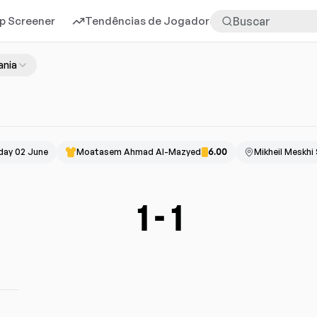
p Screener
Tendências de Jogadores
Mais
nia
day 02 June
Moatasem Ahmad Al-Mazyed
6.00
Mikheil Meskhi
1
-
1