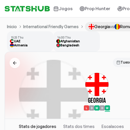
Jogos
Prop Hunter
Pro
Inicio
International Friendly Games
Georgia
vs
Roma
15:25 Thu
16:00 Thu
UAE
Afghanistan
Armenia
Bangladesh
Tues
Georgia
L
D
W
D
W
Stats de jogadores
Stats dos times
Escalacoes