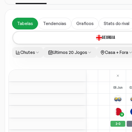
Tabelas
Tendencias
Graficos
Stats do rival
GEORGIA
Chutes
Ultimos 20 Jogos
Casa + Fora
05 Jun
0
H
2
-
0