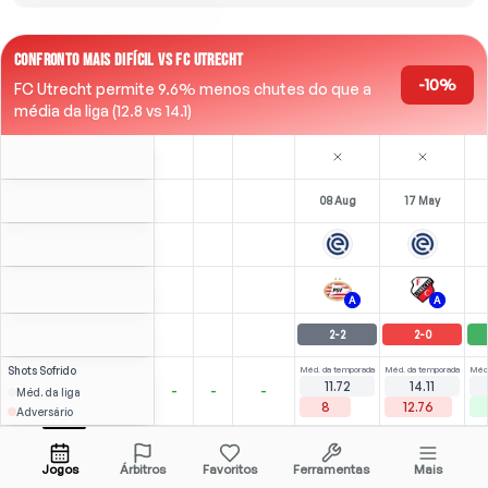
CONFRONTO MAIS DIFÍCIL VS FC UTRECHT
-10%
FC Utrecht permite 9.6% menos chutes do que a
média da liga (12.8 vs 14.1)
08 Aug
17 May
A
A
2
-
2
2
-
0
Shots
Sofrido
Méd. da temporada
Méd. da temporada
Méd.
11.72
14.11
-
-
-
Méd. da liga
8
12.76
Adversário
Halilović
⚽
2
1
K. Sierhuis
Over
2.5
(
0
)
3.76
3.22
Abrir menu
Todas as odds (1)
2.14
ST
-
79
'
Jogos
Árbitros
Favoritos
Ferramentas
Mais
83'